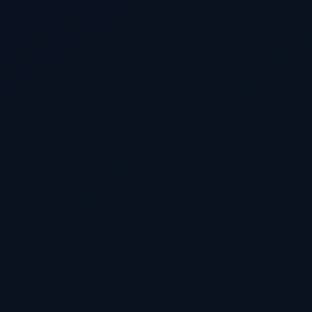
聚焦世界杯热门赛程、球
队动态、球星表现与赛前
分析，为用户提供及时、
查看更多
清晰的足球赛事资讯内
容。
世界杯赛后数据-黑马与新王的提前碰撞
世界杯淘汰赛-这里有一个符合你要求的标题，，稳定背后是领袖之道，法国媒体为何将B费推上王座
当欧冠黑马遇上欧国联新
当稳定的输出成为布鲁诺·费
王，维尼修斯与丹麦的碰
尔南德斯的标志，法国舆论